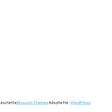
jlesztette
Blossom Themes
.Készítette:
WordPress
.