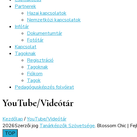
Partnerek
Hazai kapcsolatok
Nemzetközi kapcsolatok
Infótár
Dokumentumtár
Fotótár
Kapcsolat
Tagoknak
Regisztráció
Tagoknak
Fiókom
Tagok
Pedagógusképzés folyóirat
YouTube/Videótár
Kezdőlap
/
YouTube/Videótár
2026Szerzői jog
Tanárképzők Szövetsége
.
Blossom Chic | Fe
TOP