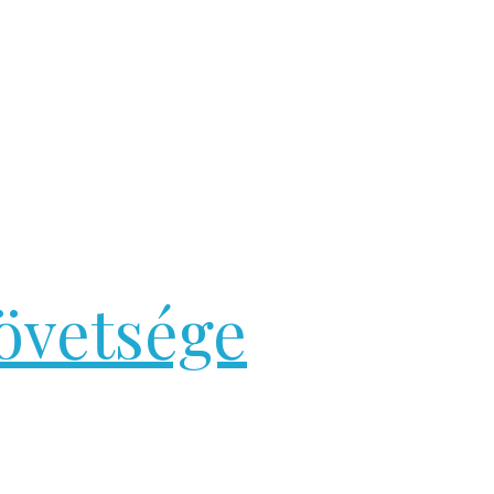
övetsége