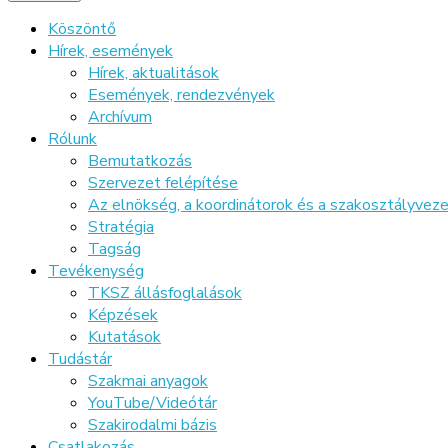
Köszöntő
Hírek, események
Hírek, aktualitások
Események, rendezvények
Archívum
Rólunk
Bemutatkozás
Szervezet felépítése
Az elnökség, a koordinátorok és a szakosztályve
Stratégia
Tagság
Tevékenység
TKSZ állásfoglalások
Képzések
Kutatások
Tudástár
Szakmai anyagok
YouTube/Videótár
Szakirodalmi bázis
Csatlakozás