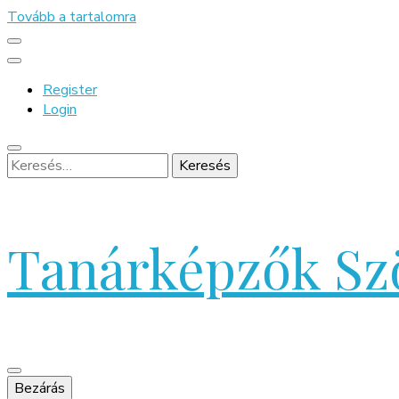
Tovább a tartalomra
Register
Login
Keresés:
Tanárképzők Sz
Bezárás