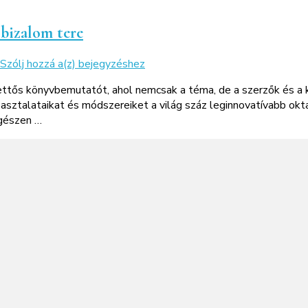
jövője
konferencia
 bizalom tere
Kettős
Szólj hozzá a(z)
bejegyzéshez
könyvbemutató
tős könyvbemutatót, ahol nemcsak a téma, de a szerzők és a 
–
asztalataikat és módszereiket a világ száz leginnovatívabb okt
Kreatív
egészen …
tanulás
és
A
bizalom
tere