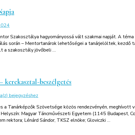
ELEMZÉSEK
Napja
2024
or Szakosztálya hagyományossá vált szakmai napját. A téma re
válás során – Mentortanárok lehetőségei a tanárjelöltek, kezdő
lt a szakosztály jövőbeli …
– kerekasztal-beszélgetés
Új
 a(z)
bejegyzéshez
igények,
s a Tanárképzők Szövetsége közös rendezvényén, meghívott ven
új
:30 Helyszín: Magyar Táncművészeti Egyetem (1145 Budapest, C
irányok
m rektora; Lénárd Sándor, TKSZ elnöke; Gloviczki …
a
pedagógusképzésben