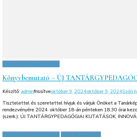
Események, rendezvények
Könyvbemutató – ÚJ TANTÁRGYPEDAGÓ
Készítő:
admin
frissítve
október 9, 2024
október 9, 2024
Szólj 
Tisztelettel és szeretettel hívjuk és várjuk Önöket a Taná
rendezvényére 2024. október 18-án pénteken 18.30 órai kezde
(szerk.): ÚJ TANTÁRGYPEDAGÓGIAI KUTATÁSOK, INNOVÁCIÓK 
Események, rendezvények
Hírek, aktualitások