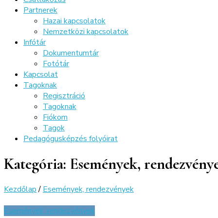
Partnerek
Hazai kapcsolatok
Nemzetközi kapcsolatok
Infótár
Dokumentumtár
Fotótár
Kapcsolat
Tagoknak
Regisztráció
Tagoknak
Fiókom
Tagok
Pedagógusképzés folyóirat
Kategória:
Események, rendezvény
Kezdőlap
/
Események, rendezvények
Események, rendezvények