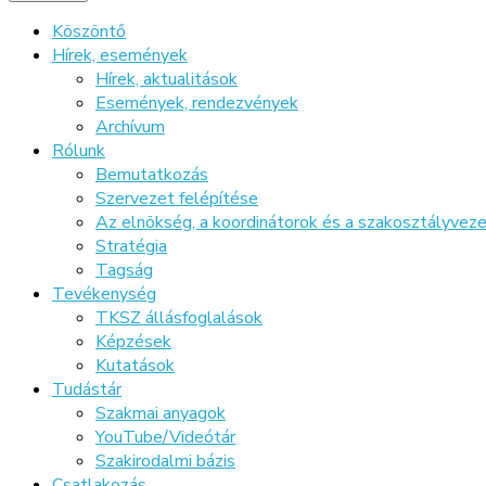
Köszöntő
Hírek, események
Hírek, aktualitások
Események, rendezvények
Archívum
Rólunk
Bemutatkozás
Szervezet felépítése
Az elnökség, a koordinátorok és a szakosztályve
Stratégia
Tagság
Tevékenység
TKSZ állásfoglalások
Képzések
Kutatások
Tudástár
Szakmai anyagok
YouTube/Videótár
Szakirodalmi bázis
Csatlakozás