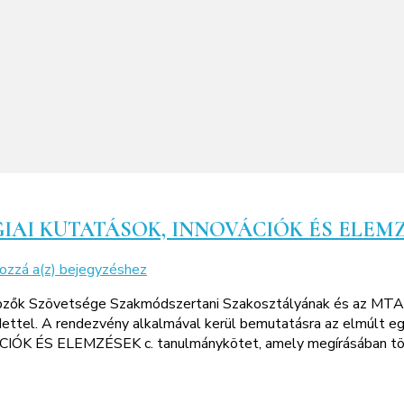
GIAI KUTATÁSOK, INNOVÁCIÓK ÉS ELEM
Könyvbemutató
hozzá a(z)
bejegyzéshez
–
rképzők Szövetsége Szakmódszertani Szakosztályának és az MT
ÚJ
ttel. A rendezvény alkalmával kerül bemutatásra az elmúlt eg
TANTÁRGYPEDAGÓGIAI
ÉS ELEMZÉSEK c. tanulmánykötet, amely megírásában több 
KUTATÁSOK,
INNOVÁCIÓK
ÉS