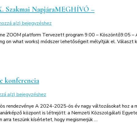
X. Szakmai NapjáraMEGHÍVÓ –
MEGHÍVÓ
 hozzá a(z)
bejegyzéshez
–
line ZOOM platform Tervezett program 9:00 – Köszöntő9:05 – A
a
on what works) módszer lehetőségeit mélyítjük el. Választ ker
TKSZ
Mentor
Szakosztálya
IX.
Szakmai
NapjáraMEGHÍVÓ
je konferencia
–
A
zzá a(z)
bejegyzéshez
tanárképzés
zös rendezvénye A 2024-2025-ös év nagy változásokat hoz a m
új
j tanárképző központ is létrejött: a Nemzeti Közszolgálati Egy
modelljei
arra teszünk kísérletet, hogy megismerjük …
és
az
oktatás