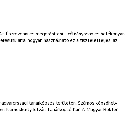
z Észrevenni és megerősíteni – célirányosan és hatékonyan
esünk arra, hogyan használható ez a tiszteletteljes, az
agyarországi tanárképzés területén. Számos képzőhely
etem Nemeskürty István Tanárképző Kar. A Magyar Rektori