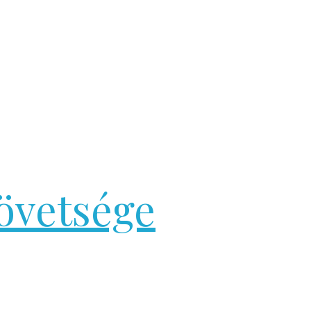
övetsége