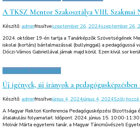
A TKSZ Mentor Szakosztálya VIII. Szakmai 
Készítő:
admin
frissítve
szeptember 26, 2024
szeptember 26, 
2024. október 19-én tartja a Tanárképzők Szövetségének Ment
iskolai (kortárs) bántalmazással (bullyinggal) a pedagógussá 
Dóczi-Vámos Gabriellával járnak majd körül. Ezen kívül sor kerü
Események, rendezvények
Új igények, új irányok a pedagógusképzésben 
Készítő:
admin
frissítve
június 4, 2024
június 4, 2024
Szólj hozzá
A Magyar Rektori Konferencia Pedagógusképzési Bizottsága é
átalakulási folyamatait. Időpont: 2024. június 15. 10:00-11
Molnár Márta egyetemi tanár, a Magyar Táncművészeti Egyete