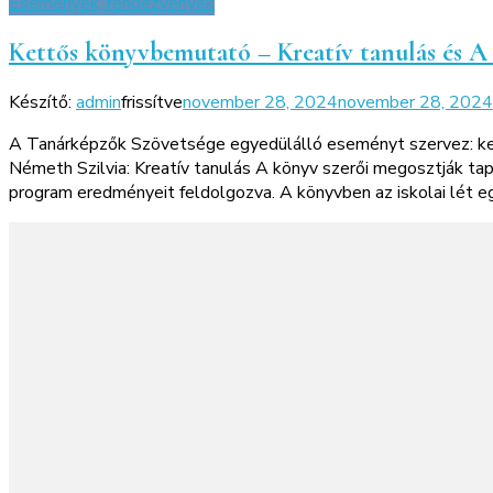
Események, rendezvények
Kettős könyvbemutató – Kreatív tanulás és A
Készítő:
admin
frissítve
november 28, 2024
november 28, 2024
A Tanárképzők Szövetsége egyedülálló eseményt szervez: ket
Németh Szilvia: Kreatív tanulás A könyv szerői megosztják tap
program eredményeit feldolgozva. A könyvben az iskolai lét 