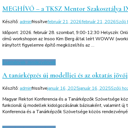
MEGHÍVÓ – a TKSZ Mentor Szakosztálya I
Készítő:
admin
frissítve
február 21, 2026
február 21, 2026
Szólj
Időpont: 2026. február 28. szombat, 9:00-12:30 Helyszín: On
című workshopon az Insoo Kim Berg által leírt WOWW (working 
irányított figyelemre építő megközelítés az …
Események, rendezvények
A tanárképzés új modelljei és az oktatás jövő
Készítő:
admin
frissítve
január 16, 2025
január 16, 2025
Szólj ho
Magyar Rektori Konferencia és a Tanárképzők Szövetsége kö
funkcionál új modellek kidolgozásának bázisaként, valamint ú
Konferencia és a Tanárképzők Szövetsége közös rendezvényén 