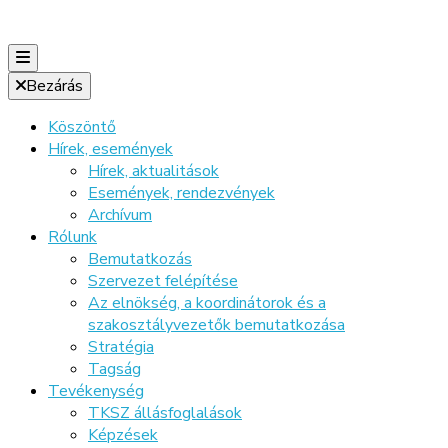
Bezárás
Köszöntő
Hírek, események
Hírek, aktualitások
Események, rendezvények
Archívum
Rólunk
Bemutatkozás
Szervezet felépítése
Az elnökség, a koordinátorok és a
szakosztályvezetők bemutatkozása
Stratégia
Tagság
Tevékenység
TKSZ állásfoglalások
Képzések