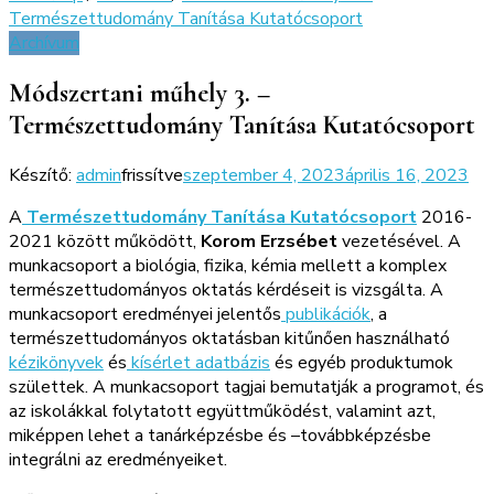
Természettudomány Tanítása Kutatócsoport
Archívum
Módszertani műhely 3. –
Természettudomány Tanítása Kutatócsoport
Készítő:
admin
frissítve
szeptember 4, 2023
április 16, 2023
A
Természettudomány Tanítása Kutatócsoport
2016-
2021 között működött,
Korom Erzsébet
vezetésével. A
munkacsoport a biológia, fizika, kémia mellett a komplex
természettudományos oktatás kérdéseit is vizsgálta. A
munkacsoport eredményei jelentős
publikációk
, a
természettudományos oktatásban kitűnően használható
kézikönyvek
és
kísérlet adatbázis
és egyéb produktumok
születtek. A munkacsoport tagjai bemutatják a programot, és
az iskolákkal folytatott együttműködést, valamint azt,
miképpen lehet a tanárképzésbe és –továbbképzésbe
integrálni az eredményeiket.