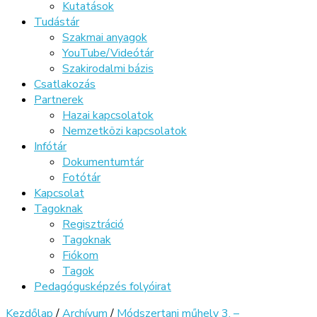
Kutatások
Tudástár
Szakmai anyagok
YouTube/Videótár
Szakirodalmi bázis
Csatlakozás
Partnerek
Hazai kapcsolatok
Nemzetközi kapcsolatok
Infótár
Dokumentumtár
Fotótár
Kapcsolat
Tagoknak
Regisztráció
Tagoknak
Fiókom
Tagok
Pedagógusképzés folyóirat
Kezdőlap
/
Archívum
/
Módszertani műhely 3. –