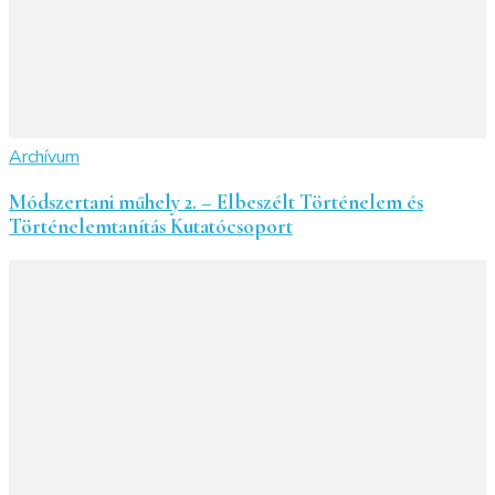
Archívum
Módszertani műhely 2. – Elbeszélt Történelem és
Történelemtanítás Kutatócsoport