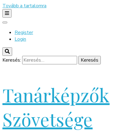
Tovább a tartalomra
Register
Login
Keresés:
Tanárképzők
Szövetsége