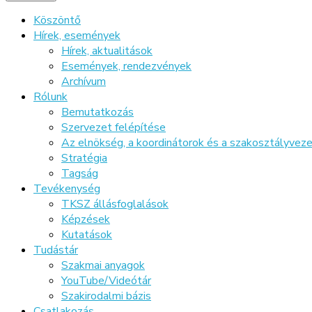
Köszöntő
Hírek, események
Hírek, aktualitások
Események, rendezvények
Archívum
Rólunk
Bemutatkozás
Szervezet felépítése
Az elnökség, a koordinátorok és a szakosztályve
Stratégia
Tagság
Tevékenység
TKSZ állásfoglalások
Képzések
Kutatások
Tudástár
Szakmai anyagok
YouTube/Videótár
Szakirodalmi bázis
Csatlakozás