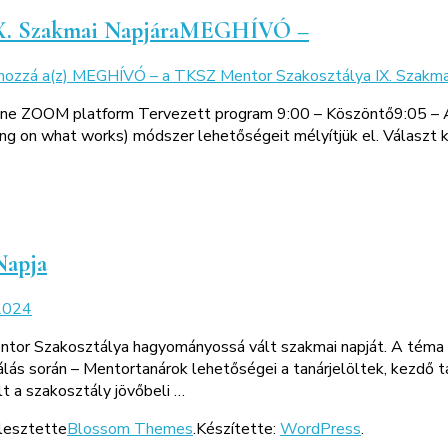
X. Szakmai NapjáraMEGHÍVÓ –
 hozzá a(z)
MEGHÍVÓ – a TKSZ Mentor Szakosztálya IX. Szakm
line ZOOM platform Tervezett program 9:00 – Köszöntő9:05 – A
on what works) módszer lehetőségeit mélyítjük el. Választ ker
Napja
2024
or Szakosztálya hagyományossá vált szakmai napját. A téma re
válás során – Mentortanárok lehetőségei a tanárjelöltek, kezdő
lt a szakosztály jövőbeli …
jlesztette
Blossom Themes
.Készítette:
WordPress
.