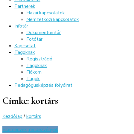
Partnerek
Hazai kapcsolatok
Nemzetközi kapcsolatok
Infótár
Dokumentumtár
Fotótár
Kapcsolat
Tagoknak
Regisztráció
Tagoknak
Fiókom
Tagok
Pedagógusképzés folyóirat
Címke:
kortárs
Kezdőlap
/
kortárs
Események, rendezvények