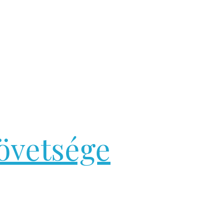
övetsége