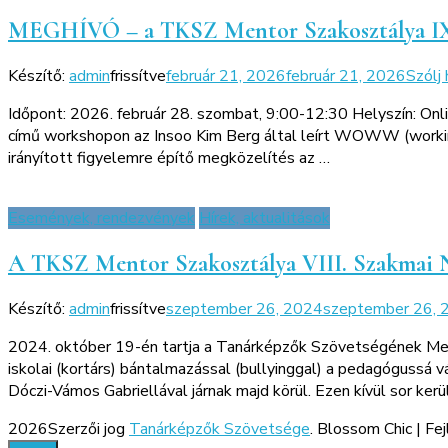
MEGHÍVÓ – a TKSZ Mentor Szakosztálya I
Készítő:
admin
frissítve
február 21, 2026
február 21, 2026
Szólj
Időpont: 2026. február 28. szombat, 9:00-12:30 Helyszín: On
című workshopon az Insoo Kim Berg által leírt WOWW (working 
irányított figyelemre építő megközelítés az …
Események, rendezvények
Hírek, aktualitások
A TKSZ Mentor Szakosztálya VIII. Szakmai 
Készítő:
admin
frissítve
szeptember 26, 2024
szeptember 26, 
2024. október 19-én tartja a Tanárképzők Szövetségének Ment
iskolai (kortárs) bántalmazással (bullyinggal) a pedagógussá 
Dóczi-Vámos Gabriellával járnak majd körül. Ezen kívül sor kerü
2026Szerzői jog
Tanárképzők Szövetsége
.
Blossom Chic | Fe