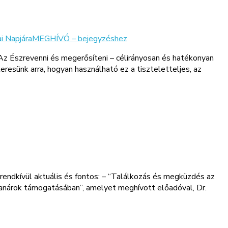
ai NapjáraMEGHÍVÓ –
bejegyzéshez
z Észrevenni és megerősíteni – célirányosan és hatékonyan
esünk arra, hogyan használható ez a tiszteletteljes, az
ndkívül aktuális és fontos: – “Találkozás és megküzdés az
 tanárok támogatásában”, amelyet meghívott előadóval, Dr.