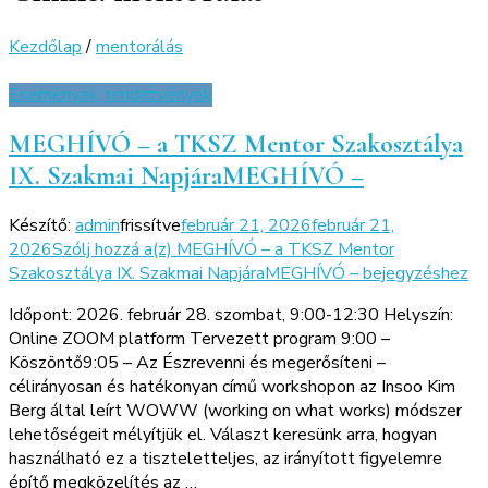
Kezdőlap
/
mentorálás
Események, rendezvények
MEGHÍVÓ – a TKSZ Mentor Szakosztálya
IX. Szakmai NapjáraMEGHÍVÓ –
Készítő:
admin
frissítve
február 21, 2026
február 21,
2026
Szólj hozzá a(z)
MEGHÍVÓ – a TKSZ Mentor
Szakosztálya IX. Szakmai NapjáraMEGHÍVÓ –
bejegyzéshez
Időpont: 2026. február 28. szombat, 9:00-12:30 Helyszín:
Online ZOOM platform Tervezett program 9:00 –
Köszöntő9:05 – Az Észrevenni és megerősíteni –
célirányosan és hatékonyan című workshopon az Insoo Kim
Berg által leírt WOWW (working on what works) módszer
lehetőségeit mélyítjük el. Választ keresünk arra, hogyan
használható ez a tiszteletteljes, az irányított figyelemre
építő megközelítés az …