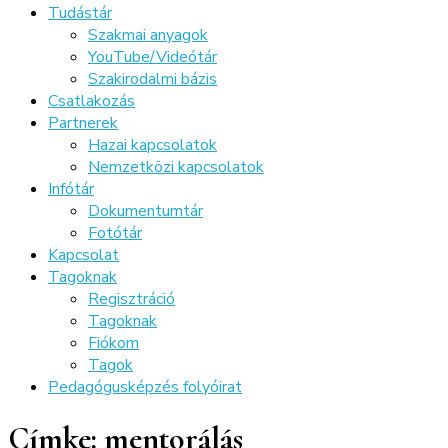
Tudástár
Szakmai anyagok
YouTube/Videótár
Szakirodalmi bázis
Csatlakozás
Partnerek
Hazai kapcsolatok
Nemzetközi kapcsolatok
Infótár
Dokumentumtár
Fotótár
Kapcsolat
Tagoknak
Regisztráció
Tagoknak
Fiókom
Tagok
Pedagógusképzés folyóirat
Címke:
mentorálás