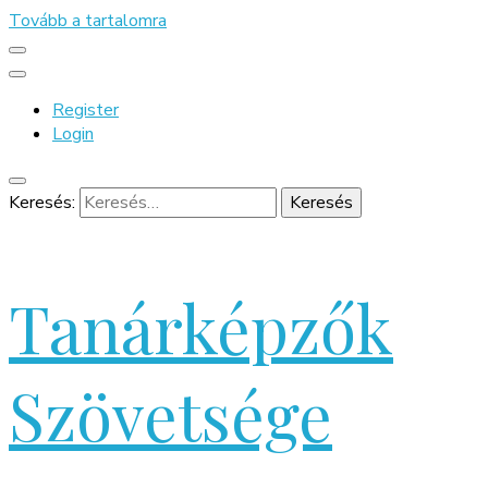
Tovább a tartalomra
Register
Login
Keresés:
Tanárképzők
Szövetsége